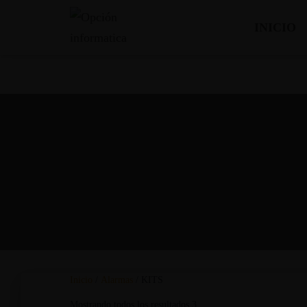
INICIO
Inicio
/
Alarmas
/ KITS
Mostrando todos los resultados 3