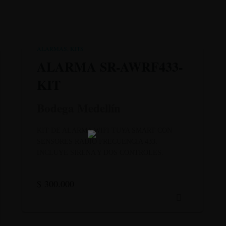
ALARMAS
KITS
ALARMA SR-AWRF433-
KIT
Bodega Medellín
KIT DE ALARMA WIFI TUYA SMART CON
SENSORES RADIO FRECUENCIA 433.
INCLUYE SIRENA Y DOS CONTROLES.
$
300.000