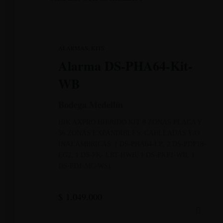
ALARMAS
KITS
Alarma DS-PHA64-Kit-
WB
Bodega Medellín
HIK AXPRO HIBRIDO KIT 8 ZONAS PLACA Y
56 ZONAS EXPANDIBLES: CABLEADAS Y/O
INALÁMBRICAS. ( DS-PHA64-LP; 2 DS-PDP18-
EG2; 1 DS-PK- LRT-HWB; 1 DS-PKF1-WB; 1
DS-PD1-MC-WS)
$
1.049.000