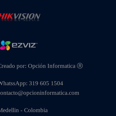
Creado por: Opción Informatica Ⓡ
WhatssApp: 319 605 1504
contacto@opcioninformatica.com
Medellin - Colombia