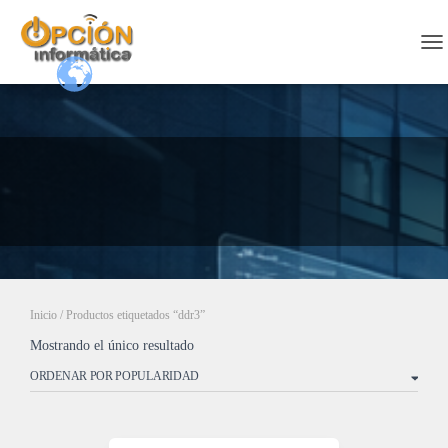
CA
Inicio
/ Productos etiquetados “ddr3”
Mostrando el único resultado