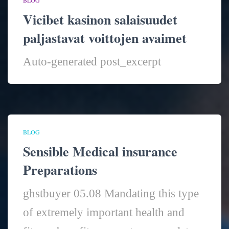
Vicibet kasinon salaisuudet
paljastavat voittojen avaimet
Auto-generated post_excerpt
BLOG
Sensible Medical insurance
Preparations
ghstbuyer 05.08 Mandating this type
of extremely important health and