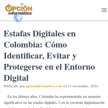
C
A
M
B
Estafas Digitales en
I
A
Colombia: Cómo
R
M
O
Identificar, Evitar y
D
O
Protegerse en el Entorno
D
E
Digital
N
A
V
opcioninformatica.com
Publicado por
en
13 noviembre, 2024
E
G
En los últimos años, Colombia ha experimentado un aumento
A
C
significativo en las estafas digitales. Con la creciente digitalización
I