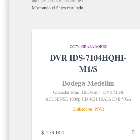
Inicio
/ Productos etiquetados “dvr”
Mostrando el único resultado
CCTV
GRABADORES
DVR IDS-7104HQHI-
M1/S
Bodega Medellín
Grabador Mini HiKVision DVR MINI
ACUSENSE 1080p HD 4CH 1SATA DMI/VGA
Grabadores, NVR
$
279.000