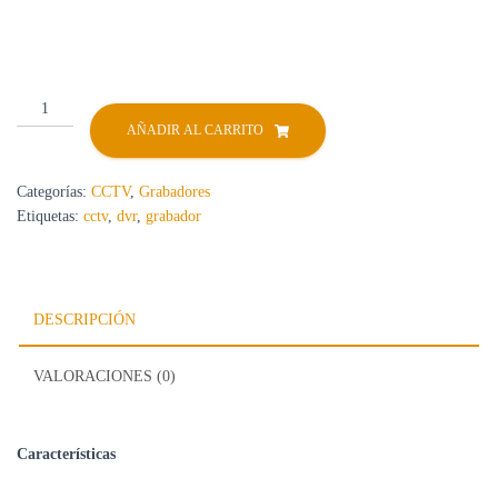
DVR
IDS-
AÑADIR AL CARRITO
7104HQHI-
M1/S
Categorías:
CCTV
,
Grabadores
cantidad
Etiquetas:
cctv
,
dvr
,
grabador
DESCRIPCIÓN
VALORACIONES (0)
Características