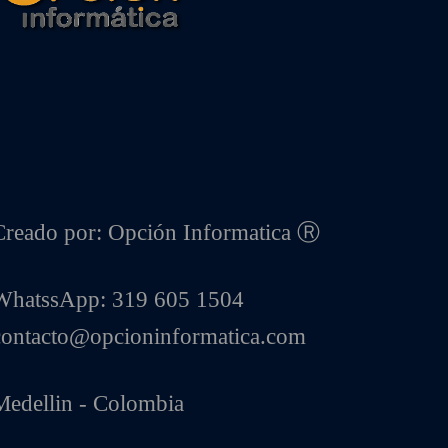
Creado por: Opción Informatica Ⓡ
WhatssApp: 319 605 1504
contacto@opcioninformatica.com
Medellin - Colombia