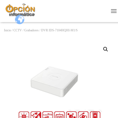
CA
Inicio
/
CCTV
/
Grabadores
/ DVR IDS-7104HQHI-M1/S