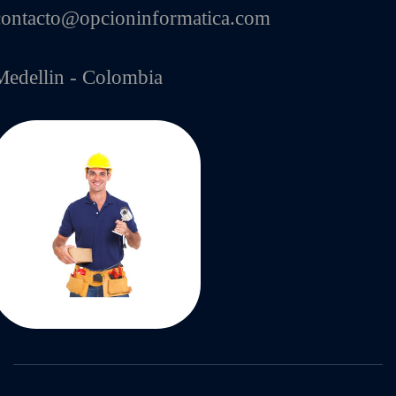
contacto@opcioninformatica.com
Medellin - Colombia