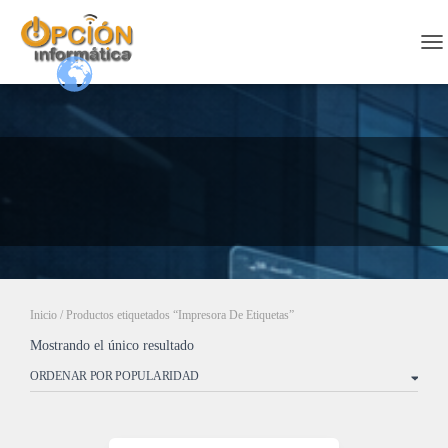
CA
Inicio
/ Productos etiquetados “Impresora De Etiquetas”
Mostrando el único resultado