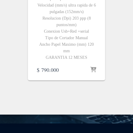
Velocidad (mm/s) ultra rapida de 6
pulgadas (152mm/s)
Resolucion (Dpi) 203 ppp (8
puntos/mm)
Conexion Usb+Red +serial
Tipo de Cortador Manual
Ancho Papel Maximo (mm) 120
mm
GARANTIA 12 MESES
$
790.000