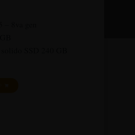
5 – 8va gen
 GB
o solido SSD 240 GB
O