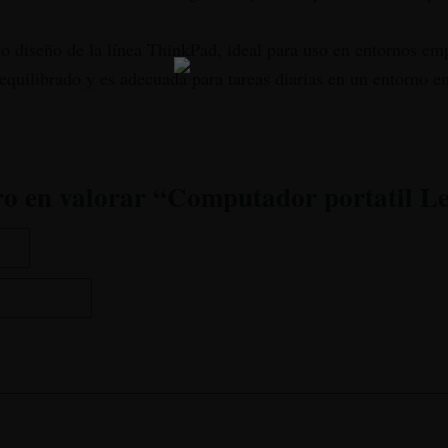
co diseño de la línea ThinkPad, ideal para uso en entornos emp
quilibrado y es adecuada para tareas diarias en un entorno em
ro en valorar “Computador portatil 