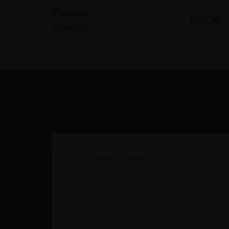
INICIO
Inicio
/
Portátiles
/ Computador portatil Lenovo L390