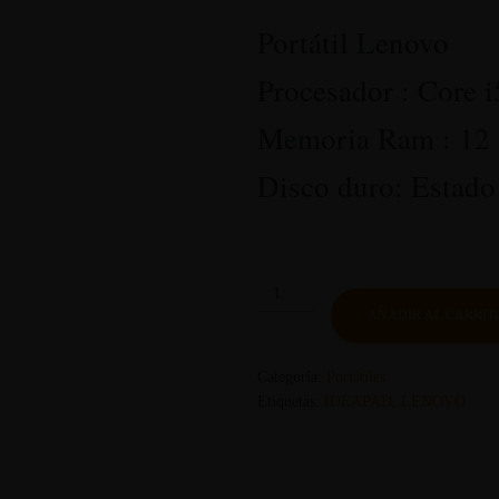
Portátil Lenovo
Procesador : Core i
Memoria Ram : 12
Disco duro: Estad
Computador
portatil
AÑADIR AL CARRIT
Lenovo
L390
Categoría:
Portátiles
cantidad
Etiquetas:
IDEAPAD
,
LENOVO