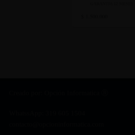
GARANTIA 12 MESES
$
1.500.000
Creado por: Opción Informatica Ⓡ
WhatssApp: 319 605 1504
contacto@opcioninformatica.com