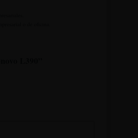
resariales.
presarial o de oficina.
Lenovo L390”