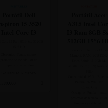
PORTÁTILES
PORTÁTILES
Portátil Dell
Portátil Acer
nspiron 15 3520
A315 Intel Co
Intel Core I3
I3 Ram 8GB S
512GB 15″6 H
el Core I3 Ram 8GB Ssd 512GB
15″6 HD
Procesador: Intel Core I3 12
Obsequios: Funda, mouse,
Memoria RAM: 8GB DDR
protector de teclado, kit de
Disco Solido: 512GB M2
limpieza y cable hdmi
Pantalla: 15.6″ (16:9) Resoluc
FHD
GARANTIA 12 MESES
Conectividad: Wifi – Bluetoo
.380.000
Bateria: 36 Wh Litio
Color: Gris
Obsequios: Funda, mouse,
protector de teclado, kit de
limpieza y cable hdmi