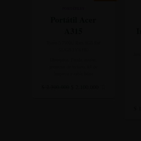
PORTÁTILES
Portátil Acer
A315
I
Ryzen 5 7500U Ram 8GB Ssd
512GB 15″6 HD
Int
Obsequios: Funda, mouse,
protector de teclado, kit de
limpieza y cable hdmi
Original
Current
$
2.300.000
$
2.100.000
price
price
was:
is:
$ 2.300.000.
$ 2.100.000.
$
1