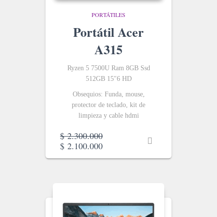
PORTÁTILES
Portátil Acer
A315
Ryzen 5 7500U Ram 8GB Ssd
512GB 15″6 HD
Obsequios: Funda, mouse,
protector de teclado, kit de
limpieza y cable hdmi
Original
$
2.300.000
price
Current
$
2.100.000
was:
price
$ 2.300.000.
is:
$ 2.100.000.