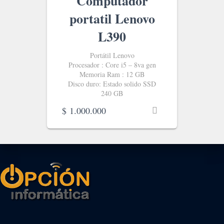
Computador
portatil Lenovo
L390
Portátil Lenovo
Procesador : Core i5 – 8va gen
Memoria Ram : 12 GB
Disco duro: Estado solido SSD
240 GB
$
1.000.000