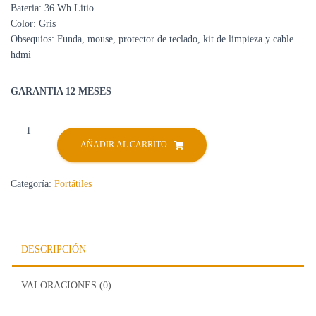
Bateria: 36 Wh Litio
Color: Gris
Obsequios: Funda, mouse, protector de teclado, kit de limpieza y cable
hdmi
GARANTIA 12 MESES
Portátil
Acer
AÑADIR AL CARRITO
A315
Intel
Categoría:
Portátiles
Core
I3
Ram
8GB
DESCRIPCIÓN
Ssd
512GB
15″6
VALORACIONES (0)
HD
cantidad