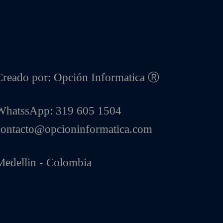
Creado por: Opción Informatica Ⓡ
WhatssApp: 319 605 1504
contacto@opcioninformatica.com
Medellin - Colombia